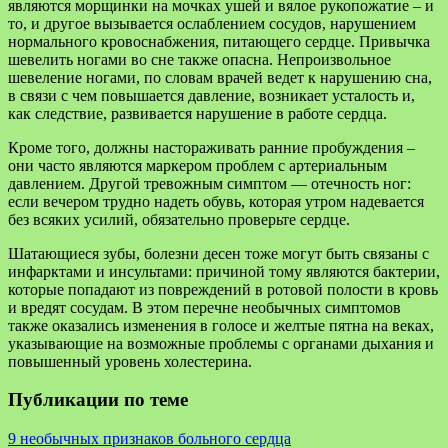
являются морщинки на мочках ушей и вялое рукопожатие – и
то, и другое вызывается ослаблением сосудов, нарушением
нормального кровоснабжения, питающего сердце. Привычка
шевелить ногами во сне также опасна. Непроизвольное
шевеление ногами, по словам врачей ведет к нарушению сна,
в связи с чем повышается давление, возникает усталость и,
как следствие, развивается нарушение в работе сердца.
Кроме того, должны настораживать ранние пробуждения –
они часто являются маркером проблем с артериальным
давлением. Другой тревожным симптом — отечность ног:
если вечером трудно надеть обувь, которая утром надевается
без всяких усилий, обязательно проверьте сердце.
Шатающиеся зубы, болезни десен тоже могут быть связаны с
инфарктами и инсультами: причиной тому являются бактерии,
которые попадают из повреждений в ротовой полости в кровь
и вредят сосудам. В этом перечне необычных симптомов
также оказались изменения в голосе и желтые пятна на веках,
указывающие на возможные проблемы с органами дыхания и
повышенный уровень холестерина.
Публикации по теме
9 необычных признаков больного сердца