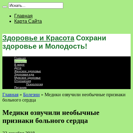
Главная
Карта Сайта
Здоровье и Красота
Сохрани
здоровье и Молодость!
Главная
Болезни
В мире
Дети
Женское здоровье
Здоровая еда
Мужское здоровье
Отношения
Психология
Питание
Главная
»
Болезни
»
Медики озвучили необычные признаки
больного сердца
Медики озвучили необычные
признаки больного сердца