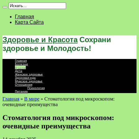
Главная
Карта Сайта
Здоровье и Красота
Сохрани
здоровье и Молодость!
Главная
Болезни
В мире
Дети
Женское здоровье
Здоровая еда
Мужское здоровье
Отношения
Психология
Питание
Главная
»
В мире
»
Стоматология под микроскопом:
очевидные преимущества
Стоматология под микроскопом:
очевидные преимущества