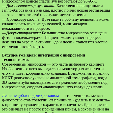
микроскопом шансы спасти зуб возрастают до 90-95%.
— Долговечность результата:
Качественно очищенные и
запломбированные каналы, плотно прилегающая реставрация
— залог того, что зуб прослужит десятилетиями.
— Прогнозируемость:
Врач видит проблему целиком и может
спланировать лечение до мелочей, минимизируя
неожиданности в процессе.
— Документирование:
Большинство микроскопов оснащены
фото- и видеокамерами. Пациент может увидеть процесс
лечения на экране, а снимки «до и после» становятся частью
его медицинской карты.
Будущее уже здесь: интеграция с цифровыми
технологиями.
Современный микроскоп — это часть цифрового кабинета.
Изображение с него выводится на монитор для ассистента,
что улучшает координацию команды. Возможна интеграция с
КЛКТ (конусно-лучевой компьютерной томографией), когда
3D-модель зуба накладывается на реальное изображение под
микроскопом, создавая «навигационную карту» для врача.
Лечение зубов под микроскопом
— это именно то, меняет
философию стоматологии: от принципа «удалить и заменить»
к принципу «увидеть, сохранить и вылечить». Для пациента
это означает не просто пройденный прием, а сохраненный на