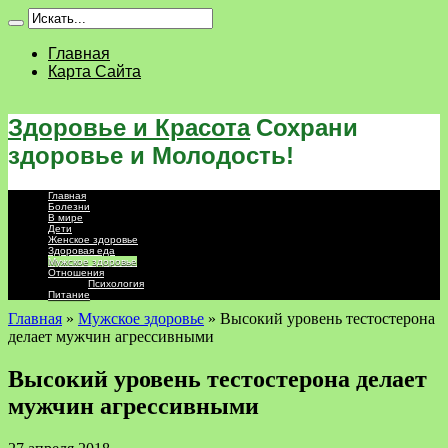
Главная
Карта Сайта
Здоровье и Красота
Сохрани
здоровье и Молодость!
Главная
Болезни
В мире
Дети
Женское здоровье
Здоровая еда
Мужское здоровье
Отношения
Психология
Питание
Главная
»
Мужское здоровье
»
Высокий уровень тестостерона
делает мужчин агрессивными
Высокий уровень тестостерона делает
мужчин агрессивными