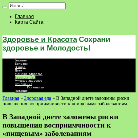
Главная
Карта Сайта
Здоровье и Красота
Сохрани
здоровье и Молодость!
Главная
Болезни
В мире
Дети
Женское здоровье
Здоровая еда
Мужское здоровье
Отношения
Психология
Питание
Главная
»
Здоровая еда
»
В Западной диете заложены риски
повышения восприимчивости к «пищевым» заболеваниям
В Западной диете заложены риски
повышения восприимчивости к
«пищевым» заболеваниям