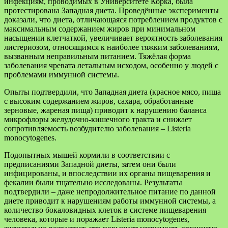
инфекциям, проводимых в Университете Корка, была
протестирована Западная диета. Проведённые эксперименты
доказали, что диета, отличающаяся потреблением продуктов с
максимальным содержанием жиров при минимальном
насыщении клетчаткой, увеличивает вероятность заболевания
листериозом, относящимся к наиболее тяжким заболеваниям,
вызванным неправильным питанием. Тяжёлая форма
заболевания чревата летальным исходом, особенно у людей с
проблемами иммунной системы.
Опыты подтвердили, что Западная диета (красное мясо, пища
с высоким содержанием жиров, сахара, обработанные
зерновые, жареная пища) приводит к нарушению баланса
микрофлоры желудочно-кишечного тракта и снижает
сопротивляемость возбудителю заболевания – Listeria
monocytogenes.
Подопытных мышей кормили в соответствии с
предписаниями Западной диеты, затем они были
инфицированы, и впоследствии их органы пищеварения и
фекалии были тщательно исследованы. Результаты
подтвердили – даже непродолжительное питание по данной
диете приводит к нарушениям работы иммунной системы, а
количество бокаловидных клеток в системе пищеварения
человека, которые и поражает Listeria monocytogenes,