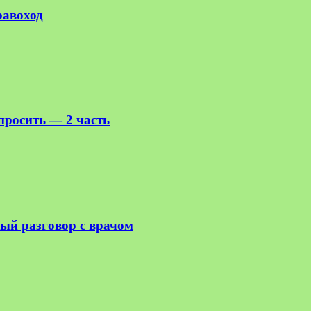
равоход
спросить — 2 часть
ный разговор с врачом