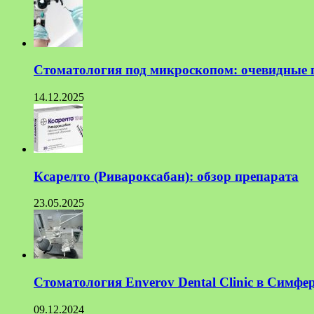
Стоматология под микроскопом: очевидные 
14.12.2025
Ксарелто (Ривароксабан): обзор препарата
23.05.2025
Стоматология Enverov Dental Clinic в Симфе
09.12.2024