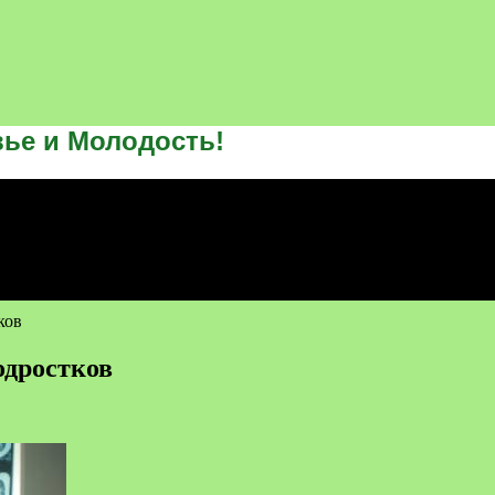
ье и Молодость!
ков
одростков