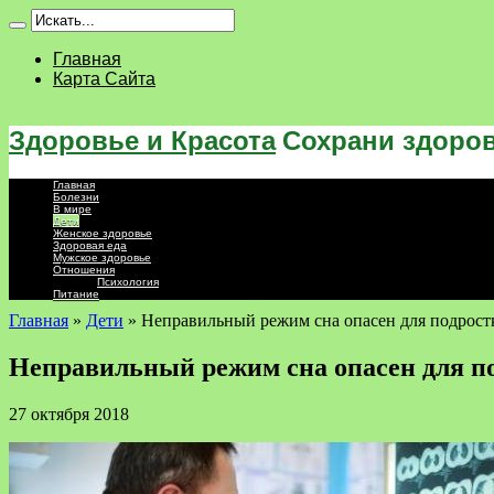
Главная
Карта Сайта
Здоровье и Красота
Сохрани здоров
Главная
Болезни
В мире
Дети
Женское здоровье
Здоровая еда
Мужское здоровье
Отношения
Психология
Питание
Главная
»
Дети
»
Неправильный режим сна опасен для подрост
Неправильный режим сна опасен для п
27 октября 2018