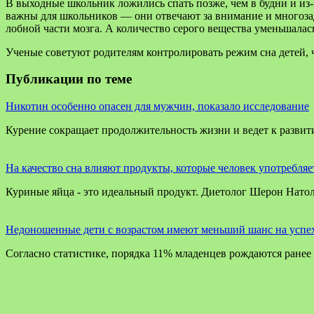
В выходные школьник ложились спать позже, чем в будни и из-
важны для школьников — они отвечают за внимание и многозад
лобной части мозга. А количество серого вещества уменьшалась
Ученые советуют родителям контролировать режим сна детей, 
Публикации по теме
Никотин особенно опасен для мужчин, показало исследование
Курение сокращает продолжительность жизни и ведет к разви
На качество сна влияют продукты, которые человек употребляе
Куриные яйца - это идеальный продукт. Диетолог Шерон Нато
Недоношенные дети с возрастом имеют меньший шанс на успе
Согласно статистике, порядка 11% младенцев рождаются ранее